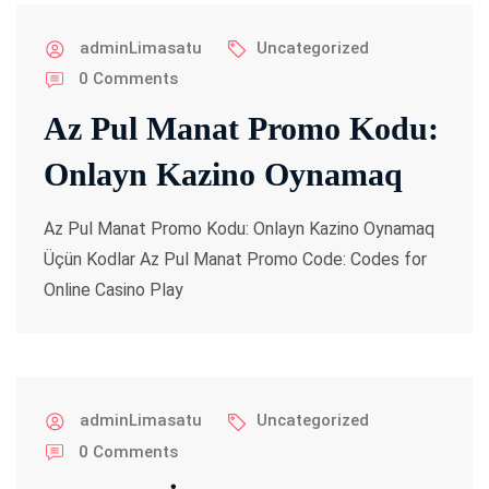
adminLimasatu
Uncategorized
0
Comments
Az Pul Manat Promo Kodu:
Onlayn Kazino Oynamaq
Az Pul Manat Promo Kodu: Onlayn Kazino Oynamaq
Üçün Kodlar Az Pul Manat Promo Code: Codes for
Online Casino Play
adminLimasatu
Uncategorized
0
Comments